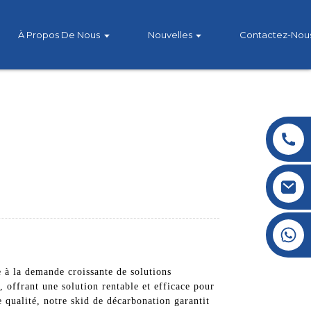
À Propos De Nous
Nouvelles
Contactez-Nou
+86 177 8117 4421
+86 138 8076 0589
à la demande croissante de solutions
, offrant une solution rentable et efficace pour
 qualité, notre skid de décarbonation garantit