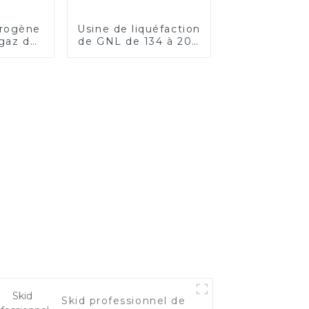
trogène
Usine de liquéfaction
 gaz de
de GNL de 134 à 200
64 MW
TPD
Skid professionnel de