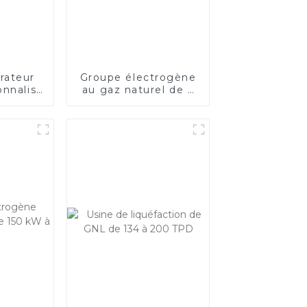
rateur
Groupe électrogène
onnalisé
au gaz naturel de 2
100
MW ou groupe
D
électrogène à gaz