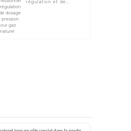
régulation et de
dosage de pression
pour gaz naturel
L'usine de traitement du gaz naturel joue un rôle crucial dans la production de gaz naturel liquéfié