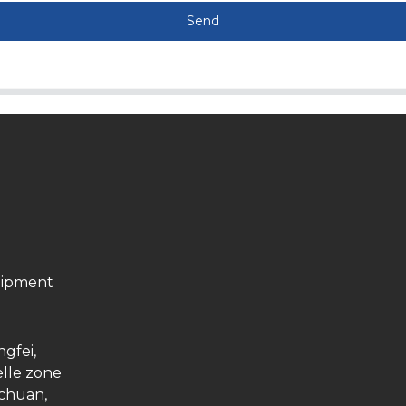
Send
uipment
ngfei,
elle zone
ichuan,