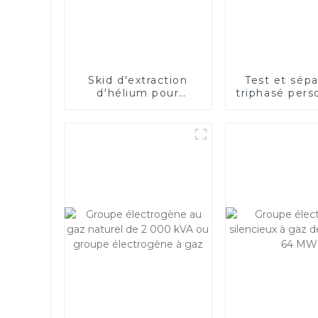
Skid d'extraction
Test et sépa
d'hélium pour
triphasé pers
extraire l'hélium du
de 50 à 
gaz naturel
MMSCF