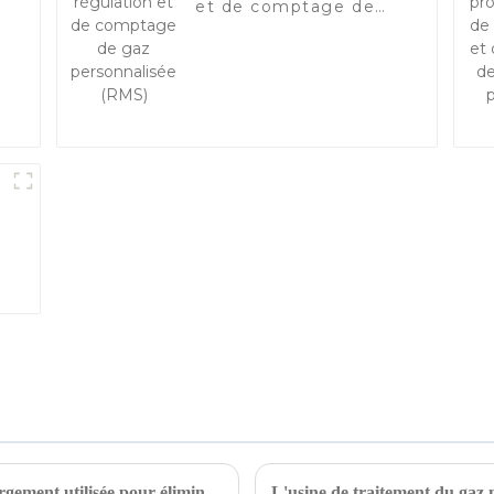
et de comptage de
0
gaz personnalisée
(RMS)
La déshydratation TEG est une méthode largement utilisée pour éliminer l'eau du gaz naturel （1）