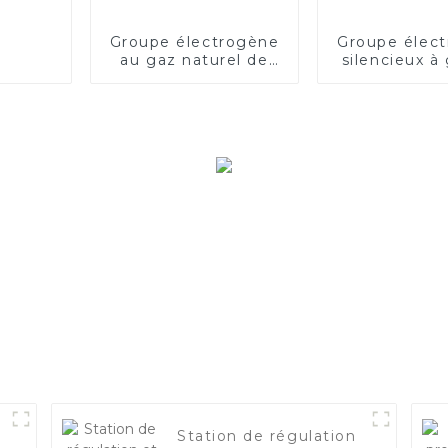
Groupe électrogène
Groupe élec
au gaz naturel de
silencieux à
2 000 kVA ou groupe
150 kW à 
électrogène à gaz
Station de régulation