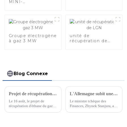
MINI-
LIQUÉFACTION DE
GNL
Groupe électrogène
unité de
à gaz 3 MW
récupération de
LGN
Blog Connexe
Projet de récupération d'éthane de gaz naturel du champ pétrolifère de Tarim
L'Allemagne subit une pression croissante pour accepter le plafond des prix du gaz naturel
Le 16 août, le projet de
Le ministre tchèque des
récupération d'éthane du gaz
Finances, Zbynek Stanjura, a
naturel du champ pétrolifère de
déclaré mercredi qu'un grand
Tarim, un projet clé de
nombre de pays européens
PetroChina, a été achevé avec
continueraient à faire pression
succès et mis en service, et des
sur l'Allemagne pour qu'elle