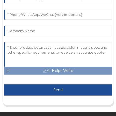
AI Helps Write
Send