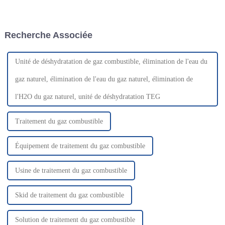
le développement, la
encore une tâche extrêmement
conception et la production de
ardue, et les équipements et
groupes électrogènes à gaz
technologies nécessaires à la
pour des applications multi-
récupération, au traitement et à
Recherche Associée
secteurs et multi-industries.
la réutilisation du gaz de
pétrole liquéfié sur une base f...
Unité de déshydratation de gaz combustible, élimination de l'eau du
gaz naturel, élimination de l'eau du gaz naturel, élimination de
l'H2O du gaz naturel, unité de déshydratation TEG
Traitement du gaz combustible
Équipement de traitement du gaz combustible
Usine de traitement du gaz combustible
Skid de traitement du gaz combustible
Solution de traitement du gaz combustible