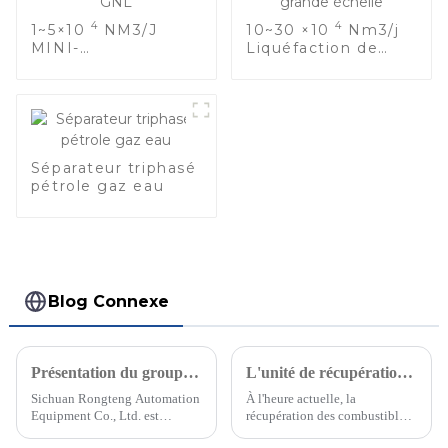
4
4
1~5×10
NM3/J
10~30 ×10
Nm3/j
MINI-
Liquéfaction de
LIQUÉFACTION DE
GNL à grande
GNL
échelle
Séparateur triphasé
pétrole gaz eau
Blog Connexe
Présentation du groupe électrogène à gaz de type ouvert de 250 kW
L'unité de récupération de GPL de CNOOC fait des champs pétroliers offshore une nouvelle force pour la conservation de l'énergie
Sichuan Rongteng Automation
À l'heure actuelle, la
Equipment Co., Ltd. est
récupération des combustibles
spécialisée dans la recherche et
fossiles non renouvelables est