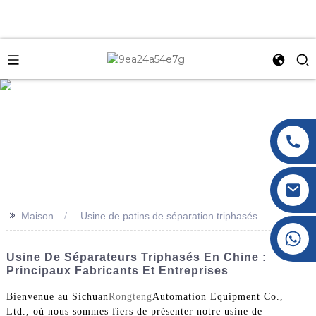
e
>>
Maison
Usine de patins de séparation triphasés
+86 177 8117 4421
+86 138 8076 0589
Usine De Séparateurs Triphasés En Chine :
Principaux Fabricants Et Entreprises
Bienvenue au Sichuan
Rongteng
Automation Equipment Co.,
Ltd., où nous sommes fiers de présenter notre usine de