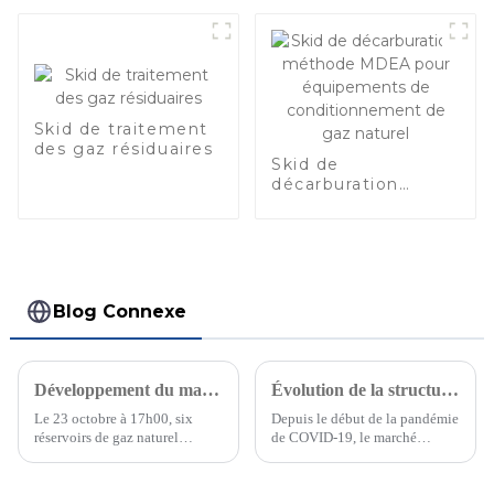
de 2 à 10 × 10
m3/j
Skid de traitement
des gaz résiduaires
Skid de
décarburation
méthode MDEA
pour équipements
de
conditionnement
de gaz naturel
Blog Connexe
Développement du marché du GNL en Chine
Évolution de la structure du marché du gaz naturel
Le 23 octobre à 17h00, six
Depuis le début de la pandémie
réservoirs de gaz naturel
de COVID-19, le marché
liquéfié (GNL) remplis depuis
mondial du gaz naturel est
le terminal GNL de Dalian de
marqué par des fluctuations de
Kunlun Energy sont arrivés au
l'offre et de la demande, de