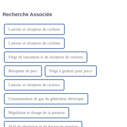
port de Weihai, dans la
fortes fluctuations de prix et
province du Shandong, par
une croissance continue du
Recherche Associée
transport maritime et terrestre
volume des échanges. Han
combiné...
Qin...
Lanceur et récepteur de cochons
Lanceur et récepteur de cochons
Piège de lancement et de réception de cochons
Récepteur de porc
Piège à grattoir pour porcs
Lanceur et récepteur de racleurs
Consommation de gaz du générateur électrique
Régulation et dosage de la pression
Skid de régulation et de dosage de pression