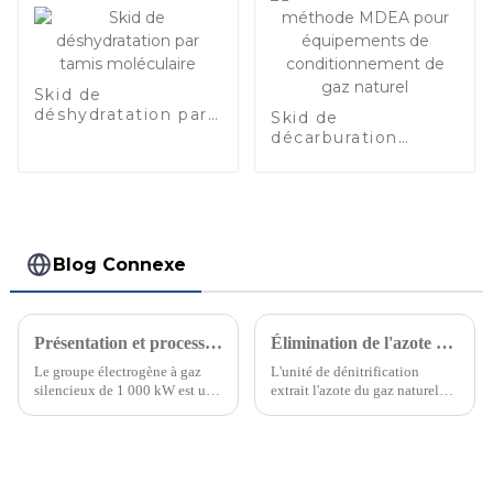
Skid de
déshydratation par
Skid de
tamis moléculaire
décarburation
méthode MDEA
pour équipements
de
conditionnement
de gaz naturel
Blog Connexe
Présentation et processus du générateur à gaz silencieux de 1 000 kVA
Élimination de l'azote des gaz naturels
Le groupe électrogène à gaz
L'unité de dénitrification
silencieux de 1 000 kW est une
extrait l'azote du gaz naturel
structure de 10,6 m de long
pour le préparer au transport
montée sur châssis. Il est
par gazoduc. Selon les données
alimenté par quatre groupes
de l'Institut de recherche sur le
électrogènes individuels de
gaz naturel, 17 % des réserves
250 kW en parallèle. Le moteur
de gaz naturel du…