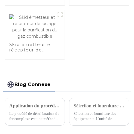
GNL à grande
échelle
Skid émetteur et
récepteur de
raclage pour la
purification du gaz
combustible
Blog Connexe
Application du procédé de récupération du soufre par une méthode complexe à partir du fer
Sélection et fourniture d'équipements pour l'usine de GNL （1）
Le procédé de désulfuration du
Sélection et fourniture des
fer complexe est une méthode
équipements. L'unité de
d'oxydation humide utilisant le
liquéfaction est un ensemble
fer complexe comme catalyseur
complet d'équipements. Une
pour éliminer le sulfure
fois l'ensemble complet