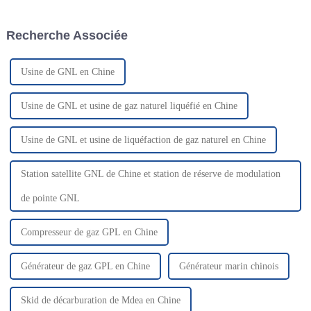
d'hydrogène. Il convertit
installé, son fonctionnement
directement le H₂S du gaz en
stable et efficace doit être
Recherche Associée
éléments…
assuré. Le principe de
fonctionnement de
l'équipement…
Usine de GNL en Chine
Usine de GNL et usine de gaz naturel liquéfié en Chine
Usine de GNL et usine de liquéfaction de gaz naturel en Chine
Station satellite GNL de Chine et station de réserve de modulation
de pointe GNL
Compresseur de gaz GPL en Chine
Générateur de gaz GPL en Chine
Générateur marin chinois
Skid de décarburation de Mdea en Chine