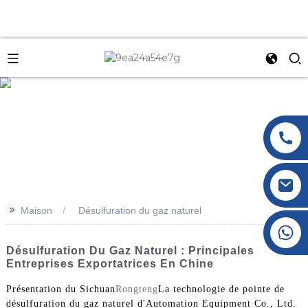
e
>>
Maison
Désulfuration du gaz naturel
+86 177 8117 4421
+86 138 8076 0589
Désulfuration Du Gaz Naturel : Principales
Entreprises Exportatrices En Chine
Présentation du Sichuan
Rongteng
La technologie de pointe de
désulfuration du gaz naturel d'Automation Equipment Co., Ltd.