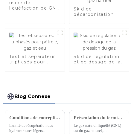
usine de
liquéfaction de GNL
Skid de
à petite échelle
décarbonisation
PSA pour la
purification du gaz
naturel
Test et séparateur
Skid de régulation
triphasés pour
et de dosage de la
pétrole, gaz et eau
pression du gaz
Blog Connexe
Conditions de conception de base pour une unité de récupération d'hydrocarbures légers
Présentation du terminal GNL
L'unité de récupération des
Le gaz naturel liquéfié (GNL)
hydrocarbures légers
est du gaz naturel,