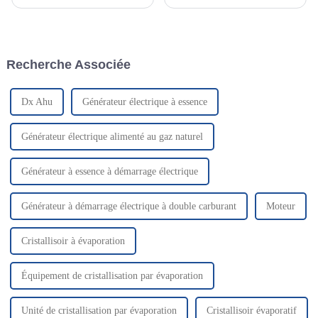
(également appelée skid de
principalement du méthane,
récupération des fractions
refroidi à l'état liquide pour
légères) récupère le GNC, le
faciliter et sécuriser son
propane, le butane et le LGN.
stockage et son transport. Il
Afin de garantir la sécurité, la
représente environ 1/600e du
Recherche Associée
fiabilité et la simplicité de
volume de na...
l'unité proposée,...
Dx Ahu
Générateur électrique à essence
Générateur électrique alimenté au gaz naturel
Générateur à essence à démarrage électrique
Générateur à démarrage électrique à double carburant
Moteur
Cristallisoir à évaporation
Équipement de cristallisation par évaporation
Unité de cristallisation par évaporation
Cristallisoir évaporatif