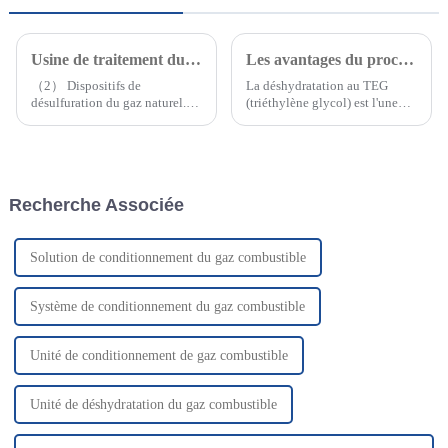
Usine de traitement du gaz naturel 5MMSCMD (2)
Les avantages du procédé de déshydratation TEG dans le traitement du gaz naturel
（2） Dispositifs de
La déshydratation au TEG
désulfuration du gaz naturel.
(triéthylène glycol) est l'une
Les gaz d'alimentation entrent
des méthodes de
dans les unités de désulfuration
déshydratation les plus
du gaz naturel. Cette unité
couramment utilisées dans
utilise la solution MDEA pour
l'industrie du traitement du gaz
éliminer les gaz acides tels que
naturel, faisant partie de la
Recherche Associée
le CO2 et le H2S dans le gaz.
méthode d'absorption par
solvant. Elle utilise...
Solution de conditionnement du gaz combustible
Système de conditionnement du gaz combustible
Unité de conditionnement de gaz combustible
Unité de déshydratation du gaz combustible