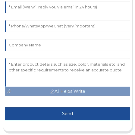
AI Helps Write
Send