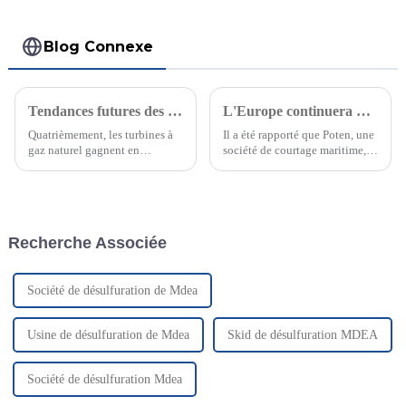
Blog Connexe
Tendances futures des groupes électrogènes au gaz naturel (2)
L'Europe continuera d'augmenter ses importations de GNL au cours des deux prochaines années
Quatrièmement, les turbines à
Il a été rapporté que Poten, une
gaz naturel gagnent en
société de courtage maritime, a
popularité grâce à leur
récemment déclaré
rendement élevé et à leurs
publiquement que l'Europe, qui
faibles émissions. Idéales pour
manque d'énergie, importerait
la production d'électricité à
davantage de gaz naturel
grande échelle, ces turbines
liquéfié (GNL) en 2023 pour
Recherche Associée
sont souvent utilisées dans le
garantir...
secteur de l'énergie…
Société de désulfuration de Mdea
Usine de désulfuration de Mdea
Skid de désulfuration MDEA
Société de désulfuration Mdea