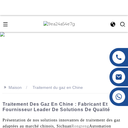
e
>>
Maison
Traitement du gaz en Chine
+86 177 8117 4421
+86 138 8076 0589
Traitement Des Gaz En Chine : Fabricant Et
Fournisseur Leader De Solutions De Qualité
Présentation de nos solutions innovantes de traitement des gaz
adaptées au marché chinois, Sichuan
Rongteng
Automation