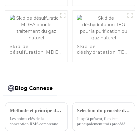
GNL à grande
échelle
Skid de
Skid de
désulfuration MDEA
déshydratation TEG
pour le traitement
pour la purification
du gaz naturel
du gaz naturel
Blog Connexe
Méthode et principe de conception RMS
Sélection du procédé de liquéfaction du gaz naturel pour l'usine de GNL
Les points clés de la
Jusqu'à présent, il existe
conception RMS comprennent
principalement trois procédés
les éléments suivants : Calcul
de liquéfaction matures dans le
et conception du
domaine de la liquéfaction du
dimensionnement des
gaz naturel : le procédé à cycle