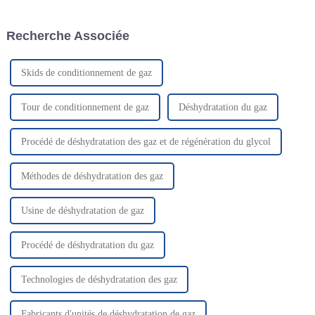
conduites Calcul et conception
de réfrigération en cascade, le
du dimensionnement du
procédé à cycle de réfrigération
Recherche Associée
tambour d'éjection / filtre
mixte et le procédé à détendeur
séparateur / séparateur de
de réfrigération.
liquide Dimensionnement du
filtre à gaz sec...
Skids de conditionnement de gaz
Tour de conditionnement de gaz
Déshydratation du gaz
Procédé de déshydratation des gaz et de régénération du glycol
Méthodes de déshydratation des gaz
Usine de déshydratation de gaz
Procédé de déshydratation du gaz
Technologies de déshydratation des gaz
Fabricants d'unités de déshydratation de gaz