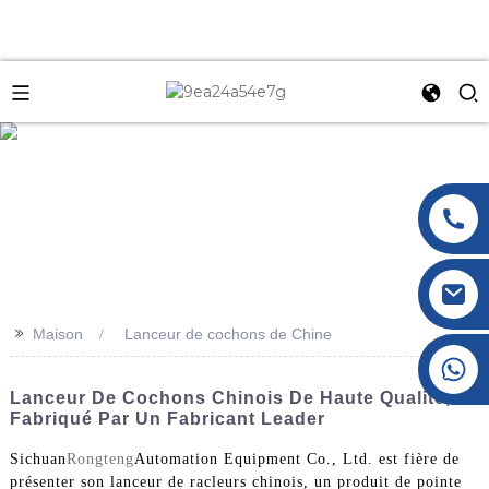
e
>>
Maison
Lanceur de cochons de Chine
+86 177 8117 4421
+86 138 8076 0589
Lanceur De Cochons Chinois De Haute Qualité,
Fabriqué Par Un Fabricant Leader
Sichuan
Rongteng
Automation Equipment Co., Ltd. est fière de
présenter son lanceur de racleurs chinois, un produit de pointe