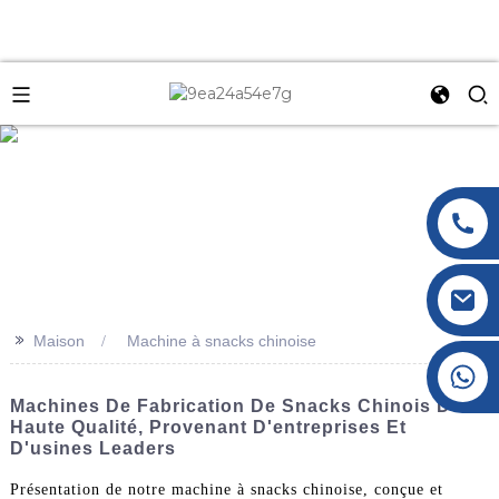
e
>>
Maison
Machine à snacks chinoise
+86 177 8117 4421
+86 138 8076 0589
Machines De Fabrication De Snacks Chinois De
Haute Qualité, Provenant D'entreprises Et
D'usines Leaders
Présentation de notre machine à snacks chinoise, conçue et