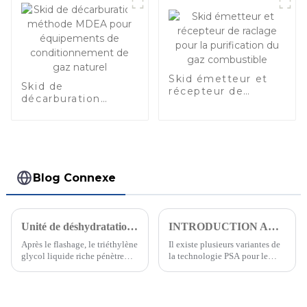
Skid émetteur et
Skid de
récepteur de
décarburation
raclage pour la
méthode MDEA
purification du gaz
pour équipements
combustible
de
conditionnement
de gaz naturel
Blog Connexe
Unité de déshydratation du triéthylène glycol pour le traitement du gaz naturel （2）
INTRODUCTION AU PROCÉDÉ DE DÉCARBONISATION PSA POUR LE TRAITEMENT DU GAZ NATUREL (2)
Après le flashage, le triéthylène
Il existe plusieurs variantes de
glycol liquide riche pénètre
la technologie PSA pour le
dans le filtre mécanique pour
traitement du gaz naturel,
filtrer les impuretés
chacune présentant des
mécaniques, puis passe dans le
caractéristiques et des
filtre à charbon actif pour
avantages spécifiques. Par