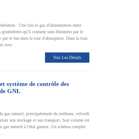
énération : Une fois le gaz d'alimentation entré
s gouttelettes qu'il contient sont éliminées par le
re par le bas dans la tour d'absorption. Dans la tour,
rant avec…
Voir Les Détails
et système de contrôle des
e de GNL
du gaz naturel, principalement du méthane, refroidi
écuriser son stockage et son transport. Son volume est
du gaz naturel à l'état gazeux. Un schéma complet
NL…