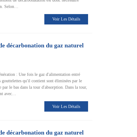
itement de décarbonatation est donc nécessaire
ion. Selon…
Voir Les Détails
de décarbonation du gaz naturel
énération : Une fois le gaz d'alimentation entré
s gouttelettes qu'il contient sont éliminées par le
re par le bas dans la tour d'absorption. Dans la tour,
rant avec…
Voir Les Détails
de décarbonation du gaz naturel