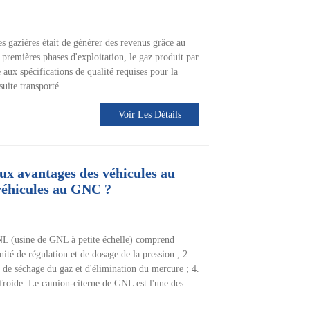
s gazières était de générer des revenus grâce au
 premières phases d'exploitation, le gaz produit par
re aux spécifications de qualité requises pour la
nsuite transporté…
Voir Les Détails
aux avantages des véhicules au
véhicules au GNC ?
L (usine de GNL à petite échelle) comprend
ité de régulation et de dosage de la pression ; 2.
é de séchage du gaz et d'élimination du mercure ; 4.
froide. Le camion-citerne de GNL est l'une des