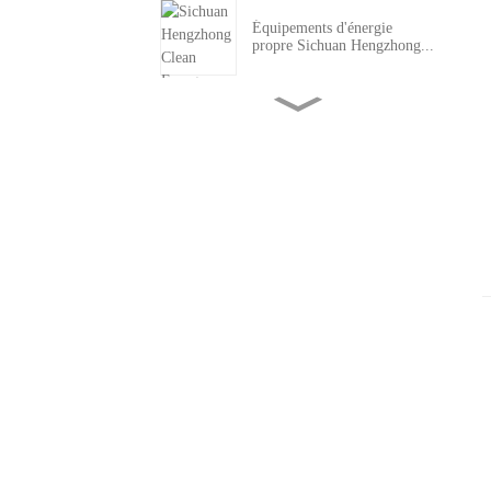
Équipements d'énergie
propre Sichuan Hengzhong...
Quand le carbone a un prix :
Le Qu...
Le système d'adoucissement
du gaz devient silencieux...
Pourquoi les micro-usines de
GNL représentent l'avenir...
Optimisation de la valeur du
traitement du gaz naturel...