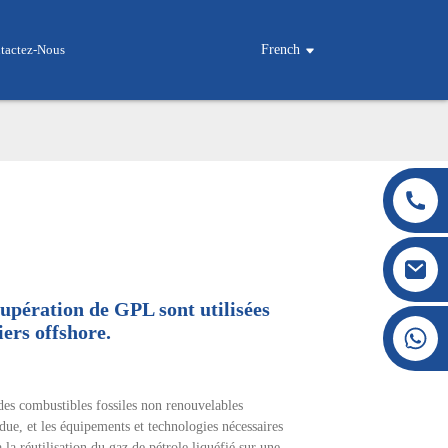
tactez-Nous
French
cupération de GPL sont utilisées
ers offshore.
+86 177 8117 4421
+86 138 8076 0589
 des combustibles fossiles non renouvelables
e, et les équipements et technologies nécessaires
à la réutilisation du gaz de pétrole liquéfié sur une