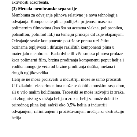
aktivnosti adsorbenta.
(3) Metoda membranske separacije
Membrana za odvajanje plinova relativno je nova tehnologija
odvajanja. Komponente plina podliježu prijenosu mase na
polimernim filmovima (kao što su acetatna vlakna, polipropilen,
polisulfon, poliimid itd.) na temelju principa difuzije otapanjem.
Odvajanje svake komponente postiže se prema različitim
brzinama topljivosti i difuzije različitih komponenti plina u
materijalu membrane. Kada dvije ili više smjesa plinova prolaze
kroz polimerni film, brzina prodiranja komponenti poput helija i
vodika mnogo je veća od brzine prodiranja dušika, metana i
drugih ugljikovodika.
Helij se ne može proizvesti u industriji, može se samo pročistiti.
U fizikalnim eksperimentima može se dobiti atomskim raspadom,
ali u vrlo malim količinama. Teoretski se može izdvojiti iz zraka,
ali zbog niskog sadržaja helija u zraku, helij se može dobiti iz
prirodnog plina koji sadrži oko 0,5% helija u industriji
odvajanjem, rafiniranjem i pročišćavanjem uređaja za ekstrakciju
helija.