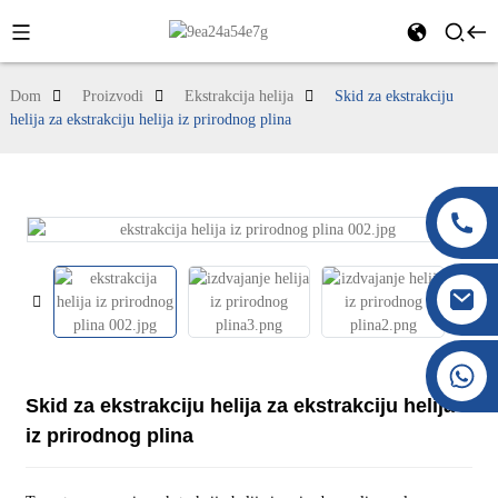
Dom
Proizvodi
Ekstrakcija helija
Skid za ekstrakciju
helija za ekstrakciju helija iz prirodnog plina
+86 177 8117 4421
+86 138 8076 0589
Skid za ekstrakciju helija za ekstrakciju helija
iz prirodnog plina