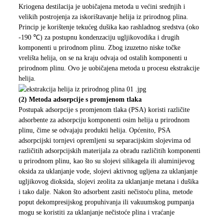
Kriogena destilacija je uobičajena metoda u većini srednjih i
velikih postrojenja za iskorištavanje helija iz prirodnog plina.
Princip je korištenje tekućeg dušika kao rashladnog sredstva (oko
-190 ℃) za postupnu kondenzaciju ugljikovodika i drugih
komponenti u prirodnom plinu. Zbog izuzetno niske točke
vrelišta helija, on se na kraju odvaja od ostalih komponenti u
prirodnom plinu. Ovo je uobičajena metoda u procesu ekstrakcije
helija.
(2) Metoda adsorpcije s promjenom tlaka
Postupak adsorpcije s promjenom tlaka (PSA) koristi različite
adsorbente za adsorpciju komponenti osim helija u prirodnom
plinu, čime se odvajaju produkti helija. Općenito, PSA
adsorpcijski tornjevi opremljeni su separacijskim slojevima od
različitih adsorpcijskih materijala za obradu različitih komponenti
u prirodnom plinu, kao što su slojevi silikagela ili aluminijevog
oksida za uklanjanje vode, slojevi aktivnog ugljena za uklanjanje
ugljikovog dioksida, slojevi zeolita za uklanjanje metana i dušika
i tako dalje. Nakon što adsorbent zasiti nečistoću plina, metode
poput dekompresijskog propuhivanja ili vakuumskog pumpanja
mogu se koristiti za uklanjanje nečistoće plina i vraćanje