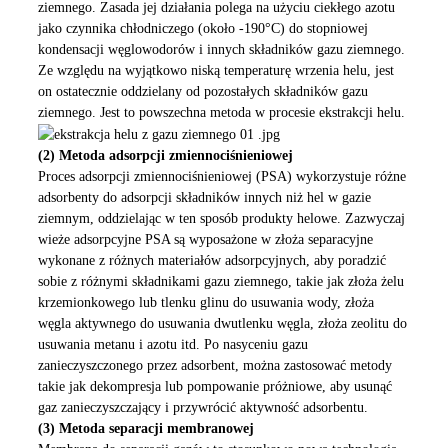
ziemnego. Zasada jej działania polega na użyciu ciekłego azotu
jako czynnika chłodniczego (około -190°C) do stopniowej
kondensacji węglowodorów i innych składników gazu ziemnego.
Ze względu na wyjątkowo niską temperaturę wrzenia helu, jest
on ostatecznie oddzielany od pozostałych składników gazu
ziemnego. Jest to powszechna metoda w procesie ekstrakcji helu.
(2) Metoda adsorpcji zmiennociśnieniowej
Proces adsorpcji zmiennociśnieniowej (PSA) wykorzystuje różne
adsorbenty do adsorpcji składników innych niż hel w gazie
ziemnym, oddzielając w ten sposób produkty helowe. Zazwyczaj
wieże adsorpcyjne PSA są wyposażone w złoża separacyjne
wykonane z różnych materiałów adsorpcyjnych, aby poradzić
sobie z różnymi składnikami gazu ziemnego, takie jak złoża żelu
krzemionkowego lub tlenku glinu do usuwania wody, złoża
węgla aktywnego do usuwania dwutlenku węgla, złoża zeolitu do
usuwania metanu i azotu itd. Po nasyceniu gazu
zanieczyszczonego przez adsorbent, można zastosować metody
takie jak dekompresja lub pompowanie próżniowe, aby usunąć
gaz zanieczyszczający i przywrócić aktywność adsorbentu.
(3) Metoda separacji membranowej