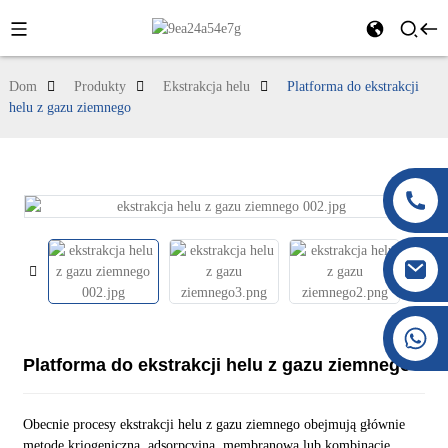
Dom
Produkty
Ekstrakcja helu
Platforma do ekstrakcji
helu z gazu ziemnego
+86 177 8117 4421
+86 138 8076 0589
Platforma do ekstrakcji helu z gazu ziemnego
Obecnie procesy ekstrakcji helu z gazu ziemnego obejmują głównie
metodę kriogeniczną, adsorpcyjną, membranową lub kombinację