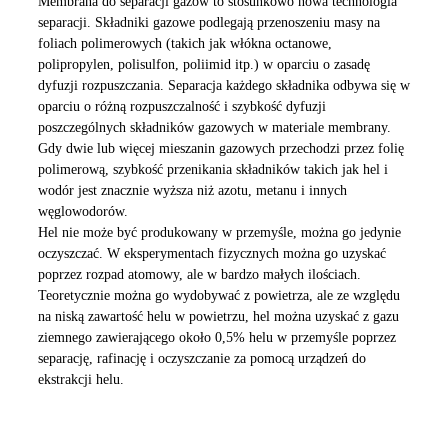
Membrana do separacji gazów to stosunkowo nowa technologia
separacji. Składniki gazowe podlegają przenoszeniu masy na
foliach polimerowych (takich jak włókna octanowe,
polipropylen, polisulfon, poliimid itp.) w oparciu o zasadę
dyfuzji rozpuszczania. Separacja każdego składnika odbywa się w
oparciu o różną rozpuszczalność i szybkość dyfuzji
poszczególnych składników gazowych w materiale membrany.
Gdy dwie lub więcej mieszanin gazowych przechodzi przez folię
polimerową, szybkość przenikania składników takich jak hel i
wodór jest znacznie wyższa niż azotu, metanu i innych
węglowodorów.
Hel nie może być produkowany w przemyśle, można go jedynie
oczyszczać. W eksperymentach fizycznych można go uzyskać
poprzez rozpad atomowy, ale w bardzo małych ilościach.
Teoretycznie można go wydobywać z powietrza, ale ze względu
na niską zawartość helu w powietrzu, hel można uzyskać z gazu
ziemnego zawierającego około 0,5% helu w przemyśle poprzez
separację, rafinację i oczyszczanie za pomocą urządzeń do
ekstrakcji helu.