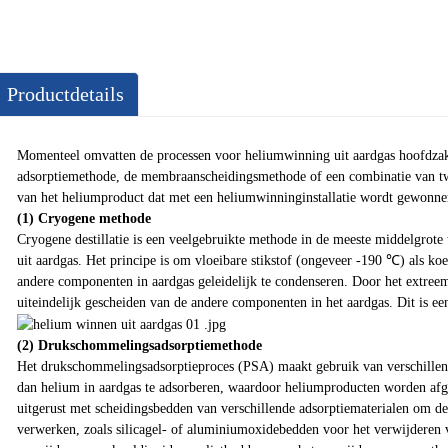
Productdetails
Momenteel omvatten de processen voor heliumwinning uit aardgas hoofdzak
adsorptiemethode, de membraanscheidingsmethode of een combinatie van tw
van het heliumproduct dat met een heliumwinninginstallatie wordt gewonn
(1) Cryogene methode
Cryogene destillatie is een veelgebruikte methode in de meeste middelgrote 
uit aardgas. Het principe is om vloeibare stikstof (ongeveer -190 ℃) als k
andere componenten in aardgas geleidelijk te condenseren. Door het extree
uiteindelijk gescheiden van de andere componenten in het aardgas. Dit is e
(2) Drukschommelingsadsorptiemethode
Het drukschommelingsadsorptieproces (PSA) maakt gebruik van verschille
dan helium in aardgas te adsorberen, waardoor heliumproducten worden afg
uitgerust met scheidingsbedden van verschillende adsorptiematerialen om de
verwerken, zoals silicagel- of aluminiumoxidebedden voor het verwijderen 