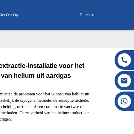
Met Ons Op
Dutch
xtractie-installatie voor het
Loading...
Loading...
Loading...
Loading...
van helium uit aardgas
vatten de processen voor het winnen van helium uit
+86 177 8117 4421
dzakelijk de cryogene methode, de adsorptiemethode,
cheidingsmethode of een combinatie van twee of
+86 138 8076 0589
e methoden. De zuiverheid van het heliumproduct kan
dragen.