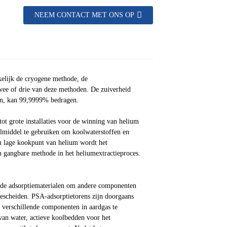
NEEM CONTACT MET ONS OP
elijk de cryogene methode, de
ee of drie van deze methoden. De zuiverheid
en, kan 99,9999% bedragen.
tot grote installaties voor de winning van helium
oelmiddel te gebruiken om koolwaterstoffen en
m lage kookpunt van helium wordt het
en gangbare methode in het heliumextractieproces.
nde adsorptiematerialen om andere componenten
escheiden. PSA-adsorptietorens zijn doorgaans
 verschillende componenten in aardgas te
van water, actieve koolbedden voor het