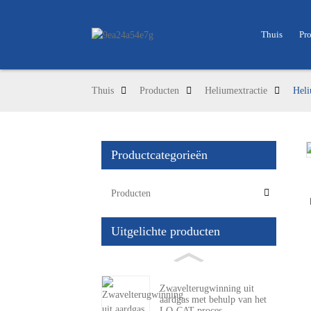
Thuis
Pr
Thuis
Producten
Heliumextractie
Heli
Productcategorieën
Loading...
Loading...
Producten
Uitgelichte producten
Zwavelterugwinning uit
aardgas met behulp van het
LO-CAT-proces