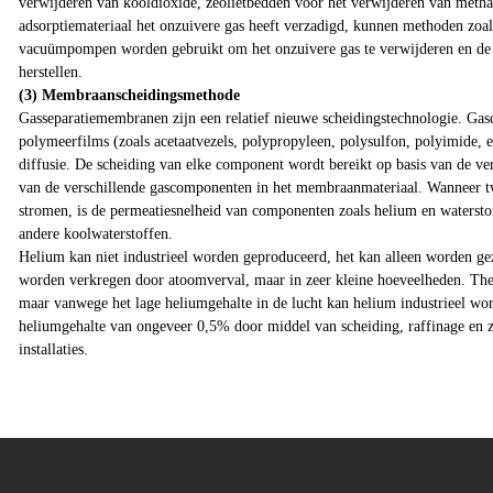
verwijderen van kooldioxide, zeolietbedden voor het verwijderen van methaa
adsorptiemateriaal het onzuivere gas heeft verzadigd, kunnen methoden zoal
vacuümpompen worden gebruikt om het onzuivere gas te verwijderen en de ac
herstellen.
(3) Membraanscheidingsmethode
Gasseparatiemembranen zijn een relatief nieuwe scheidingstechnologie. Ga
polymeerfilms (zoals acetaatvezels, polypropyleen, polysulfon, polyimide, e
diffusie. De scheiding van elke component wordt bereikt op basis van de ve
van de verschillende gascomponenten in het membraanmateriaal. Wanneer 
stromen, is de permeatiesnelheid van componenten zoals helium en waterstof
andere koolwaterstoffen.
Helium kan niet industrieel worden geproduceerd, het kan alleen worden ge
worden verkregen door atoomverval, maar in zeer kleine hoeveelheden. The
maar vanwege het lage heliumgehalte in de lucht kan helium industrieel w
heliumgehalte van ongeveer 0,5% door middel van scheiding, raffinage en z
installaties.