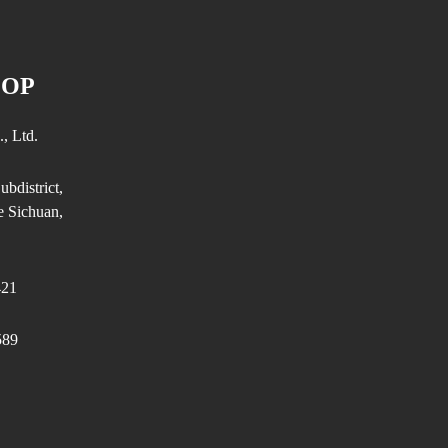
 OP
, Ltd.
ubdistrict,
e Sichuan,
421
589