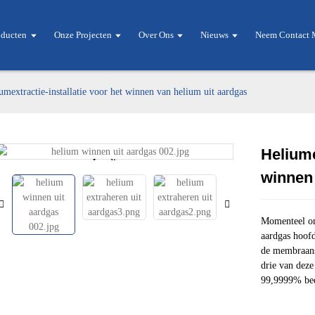
oducten
Onze Projecten
Over Ons
Nieuws
Neem Contact 
umextractie-installatie voor het winnen van helium uit aardgas
Heliume
Loading...
Loading...
winnen 
Momenteel om
aardgas hoof
de membraans
drie van dez
99,9999% be