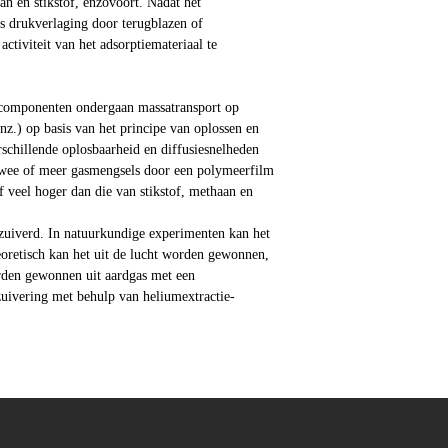
n en stikstof, enzovoort. Nadat het
s drukverlaging door terugblazen of
tiviteit van het adsorptiemateriaal te
scomponenten ondergaan massatransport op
nz.) op basis van het principe van oplossen en
rschillende oplosbaarheid en diffusiesnelheden
twee of meer gasmengsels door een polymeerfilm
 veel hoger dan die van stikstof, methaan en
zuiverd. In natuurkundige experimenten kan het
oretisch kan het uit de lucht worden gewonnen,
orden gewonnen uit aardgas met een
uivering met behulp van heliumextractie-